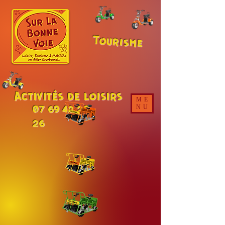
Tourisme
Activités de loisirs
ME
07 69 42 20
NU
26